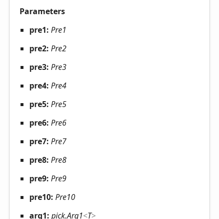
Parameters
pre1:
Pre1
pre2:
Pre2
pre3:
Pre3
pre4:
Pre4
pre5:
Pre5
pre6:
Pre6
pre7:
Pre7
pre8:
Pre8
pre9:
Pre9
pre10:
Pre10
arg1:
pick.Arg1
<
T
>