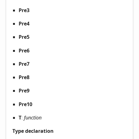
Pre3
Pre4
Pre5
Pre6
Pre7
Pre8
Pre9
Pre10
T
:
function
Type declaration