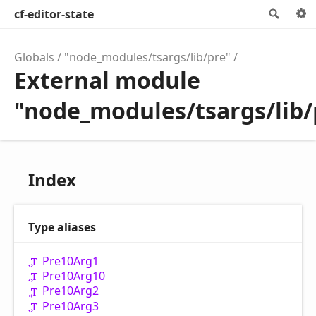
cf-editor-state
Sear
Globals
"node_modules/tsargs/lib/pre"
External module
"node_modules/tsargs/lib/
Index
Type aliases
Pre10
Arg1
Pre10
Arg10
Pre10
Arg2
Pre10
Arg3