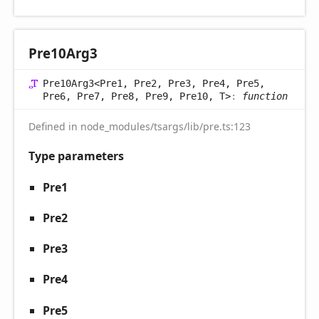
Pre10
Arg3
Pre10
Arg3<Pre1, Pre2, Pre3, Pre4, Pre5,
Pre6, Pre7, Pre8, Pre9, Pre10, T>
:
function
Defined in node_modules/tsargs/lib/pre.ts:123
Type parameters
Pre1
Pre2
Pre3
Pre4
Pre5