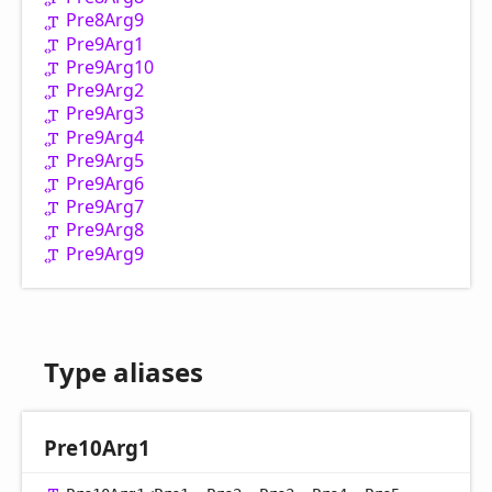
Pre8
Arg9
Pre9
Arg1
Pre9
Arg10
Pre9
Arg2
Pre9
Arg3
Pre9
Arg4
Pre9
Arg5
Pre9
Arg6
Pre9
Arg7
Pre9
Arg8
Pre9
Arg9
Type aliases
Pre10
Arg1