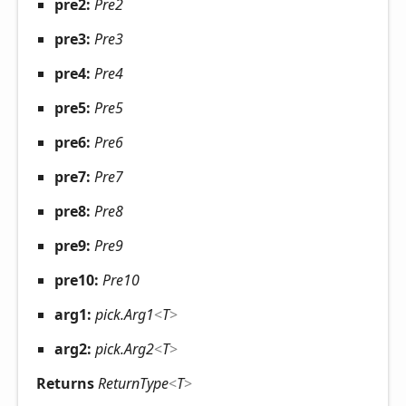
pre2:
Pre2
pre3:
Pre3
pre4:
Pre4
pre5:
Pre5
pre6:
Pre6
pre7:
Pre7
pre8:
Pre8
pre9:
Pre9
pre10:
Pre10
arg1:
pick.Arg1
<
T
>
arg2:
pick.Arg2
<
T
>
Returns
ReturnType
<
T
>