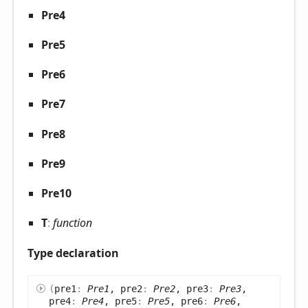
Pre4
Pre5
Pre6
Pre7
Pre8
Pre9
Pre10
T
:
function
Type declaration
(
pre1
:
Pre1
, pre2
:
Pre2
, pre3
:
Pre3
,
pre4
:
Pre4
, pre5
:
Pre5
, pre6
:
Pre6
,