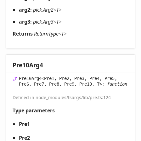
arg2:
pick.Arg2
<
T
>
arg3:
pick.Arg3
<
T
>
Returns
ReturnType
<
T
>
Pre10
Arg4
Pre10
Arg4<Pre1, Pre2, Pre3, Pre4, Pre5,
Pre6, Pre7, Pre8, Pre9, Pre10, T>
:
function
Defined in node_modules/tsargs/lib/pre.ts:124
Type parameters
Pre1
Pre2