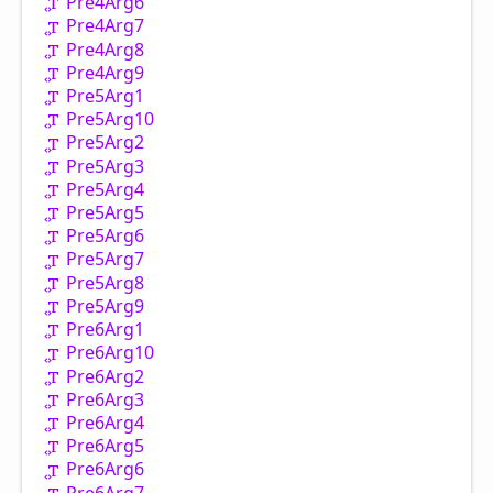
Pre4
Arg6
Pre4
Arg7
Pre4
Arg8
Pre4
Arg9
Pre5
Arg1
Pre5
Arg10
Pre5
Arg2
Pre5
Arg3
Pre5
Arg4
Pre5
Arg5
Pre5
Arg6
Pre5
Arg7
Pre5
Arg8
Pre5
Arg9
Pre6
Arg1
Pre6
Arg10
Pre6
Arg2
Pre6
Arg3
Pre6
Arg4
Pre6
Arg5
Pre6
Arg6
Pre6
Arg7