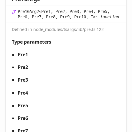
Pre10
Arg2<Pre1, Pre2, Pre3, Pre4, Pre5,
Pre6, Pre7, Pre8, Pre9, Pre10, T>
:
function
Defined in node_modules/tsargs/lib/pre.ts:122
Type parameters
Pre1
Pre2
Pre3
Pre4
Pre5
Pre6
Pre7