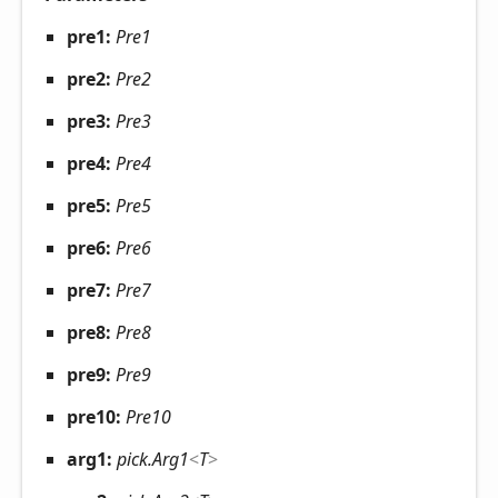
pre1:
Pre1
pre2:
Pre2
pre3:
Pre3
pre4:
Pre4
pre5:
Pre5
pre6:
Pre6
pre7:
Pre7
pre8:
Pre8
pre9:
Pre9
pre10:
Pre10
arg1:
pick.Arg1
<
T
>